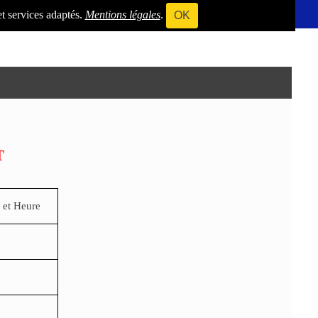
et services adaptés.
Mentions légales
.
OK
T
 et Heure