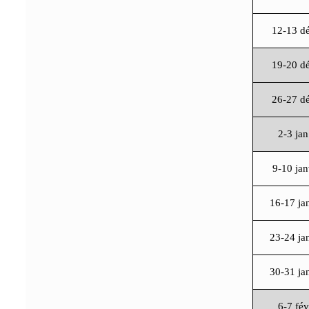
12-13 d
19-20 d
26-27 d
2-3 jan
9-10 ja
16-17 ja
23-24 ja
30-31 ja
6-7 fév