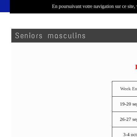
En poursuivant votre navigation sur ce site,
Seniors masculins
Week E
19-20 se
26-27 se
3-4 oct