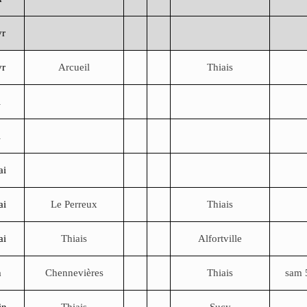
vr
vr
Arcueil
Thiais
i
i
ai
ai
Le Perreux
Thiais
ai
Thiais
Alfortville
n
Chennevières
Thiais
sam 