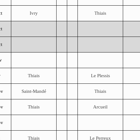
t
Ivry
Thiais
ct
ct
v
v
Thiais
Le Plessis
ov
Saint-Mandé
Thiais
ov
Thiais
Arcueil
ov
c
Thiais
Le Perreux