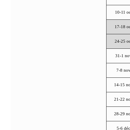
10-11 oc
17-18 o
24-25 o
31-1 no
7-8 no
14-15 n
21-22 n
28-29 n
5-6 dé