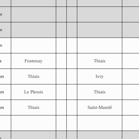
év
év
év
s
Fontenay
Thiais
rs
Thiais
Ivry
rs
Le Plessis
Thiais
rs
Thiais
Saint-Mandé
r