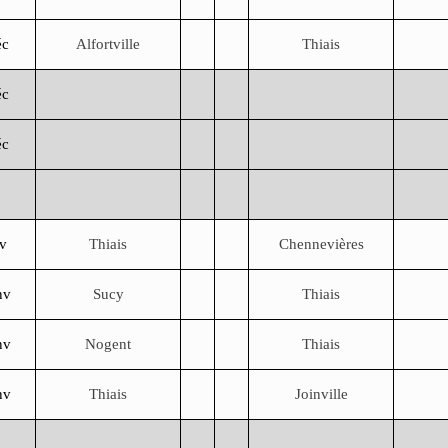
éc
Alfortville
Thiais
éc
éc
nv
Thiais
Chennevières
nv
Sucy
Thiais
nv
Nogent
Thiais
nv
Thiais
Joinville