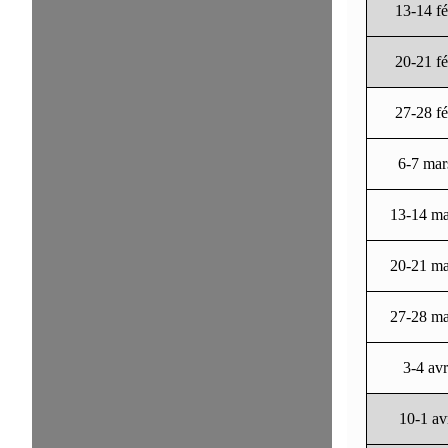
13-14 f
20-21 f
27-28 f
6-7 mar
13-14 ma
20-21 ma
27-28 ma
3-4 avr
10-1 av