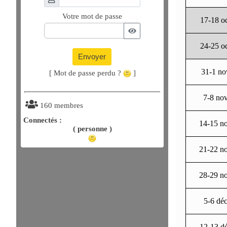
Votre mot de passe
17-18 o
24-25 o
Envoyer
31-1 no
[ Mot de passe perdu ?
]
7-8 no
160 membres
Connectés :
14-15 n
( personne )
21-22 n
28-29 n
5-6 dé
12-13 d