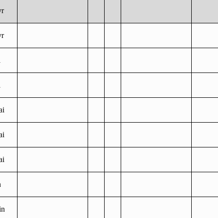
vr
vr
i
i
ai
ai
ai
n
in