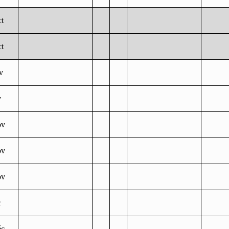
ct
ct
v
v
ov
ov
ov
c
éc