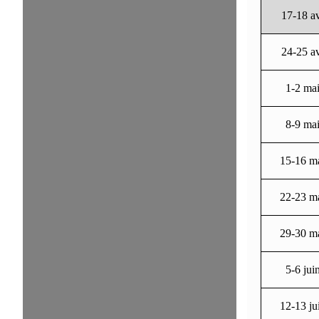
17-18 a
24-25 a
1-2 ma
8-9 ma
15-16 m
22-23 m
29-30 m
5-6 jui
12-13 ju