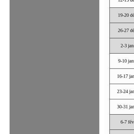
19-20 d
26-27 d
2-3 jan
9-10 ja
16-17 ja
23-24 ja
30-31 ja
6-7 fév