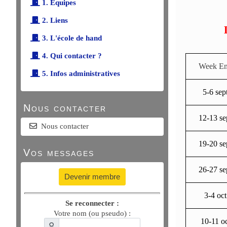
1. Équipes
2. Liens
3. L'école de hand
4. Qui contacter ?
Week E
5. Infos administratives
5-6 sep
Nous contacter
12-13 se
Nous contacter
19-20 se
Vos messages
26-27 se
Devenir membre
3-4 oct
Se reconnecter :
Votre nom (ou pseudo) :
10-11 oc