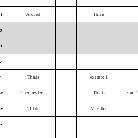
t
Arcueil
Thiais
ct
ct
v
v
Thiais
exempt 1
ov
Chennevières
Thiais
sam 1
ov
Thiais
Marolles
ov