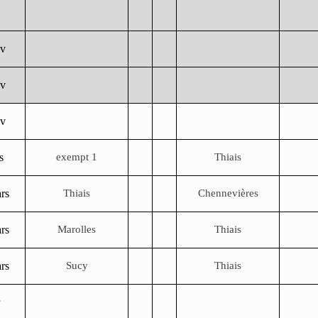
év
év
év
s
exempt 1
Thiais
rs
Thiais
Chennevières
rs
Marolles
Thiais
rs
Sucy
Thiais