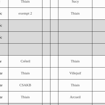
c
Thiais
Sucy
éc
exempt 2
Thiais
éc
éc
nv
Créteil
Thiais
nv
Thiais
Villejuif
nv
CSAKB
Thiais
nv
Thiais
Arcueil