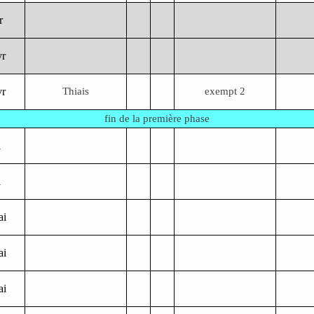
r
vr
vr
Thiais
exempt 2
fin de la première phase
i
i
ai
ai
ai