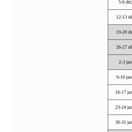
5-6 dé
12-13 d
19-20 d
26-27 d
2-3 jan
9-10 ja
16-17 ja
23-24 ja
30-31 ja