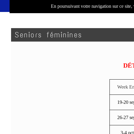
En poursuivant votre navigation sur ce site,
Seniors féminines
DÉ
Week E
19-20 se
26-27 se
3-4 oct