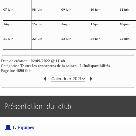
07-juin
08-juin
09-juin
10-juin
11-juin
14-juin
15-juin
16-juin
17-juin
18-juin
21-juin
22-juin
23-juin
24-juin
25-juin
Date de création :
02/09/2022 @ 11:48
Catégorie :
Toutes les rencontres de la saison - 2. Indisponibilités
Page lue
4890 fois
Présentation du club
1. Équipes