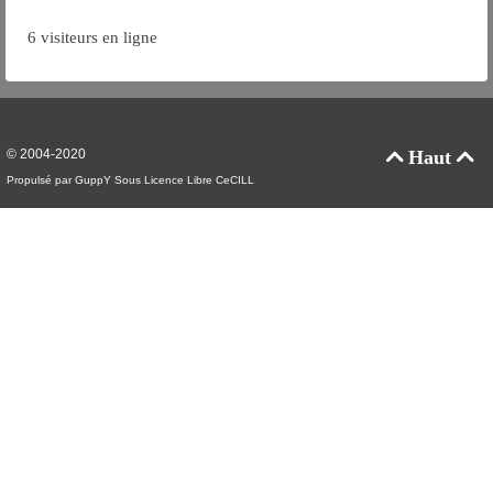
6 visiteurs en ligne
© 2004-2020
Haut


Propulsé par GuppY
Sous Licence Libre CeCILL