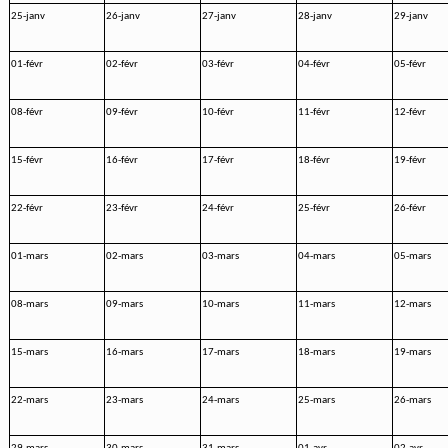
25-janv
26-janv
27-janv
28-janv
29-janv
01-févr
02-févr
03-févr
04-févr
05-févr
08-févr
09-févr
10-févr
11-févr
12-févr
15-févr
16-févr
17-févr
18-févr
19-févr
22-févr
23-févr
24-févr
25-févr
26-févr
01-mars
02-mars
03-mars
04-mars
05-mars
08-mars
09-mars
10-mars
11-mars
12-mars
15-mars
16-mars
17-mars
18-mars
19-mars
22-mars
23-mars
24-mars
25-mars
26-mars