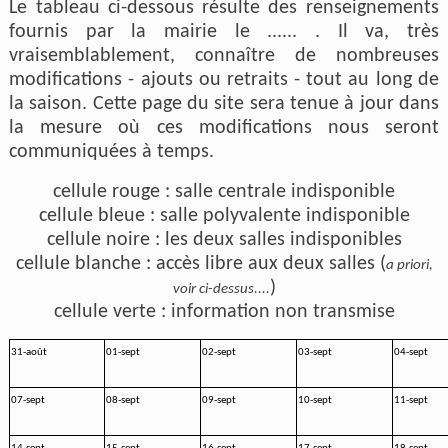
Le tableau ci-dessous résulte des renseignements
fournis par la mairie le ...... . Il va, très
vraisemblablement, connaître de nombreuses
modifications - ajouts ou retraits - tout au long de
la saison. Cette page du site sera tenue à jour dans
la mesure où ces modifications nous seront
communiquées à temps.
cellule rouge : salle centrale indisponible
cellule bleue : salle polyvalente indisponible
cellule noire : les deux salles indisponibles
cellule blanche : accès libre aux deux salles (
a priori,
)
voir ci-dessus....
cellule verte : information non transmise
31-août
01-sept
02-sept
03-sept
04-sept
07-sept
08-sept
09-sept
10-sept
11-sept