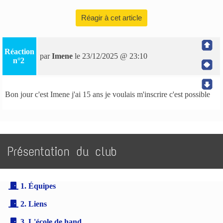
Réagir à cet article
Réaction
par
Imene
le 23/12/2025 @ 23:10
n°2
Bon jour c'est Imene j'ai 15 ans je voulais m'inscrire c'est possible
Présentation du club
1. Équipes
2. Liens
3. L'école de hand