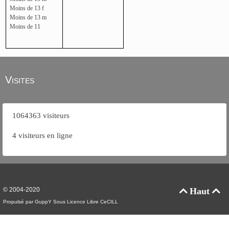
Moins de 13 f
Moins de 13 m
Moins de 11
Visites
1064363 visiteurs
4 visiteurs en ligne
© 2004-2020
Haut


Propulsé par GuppY
Sous Licence Libre CeCILL